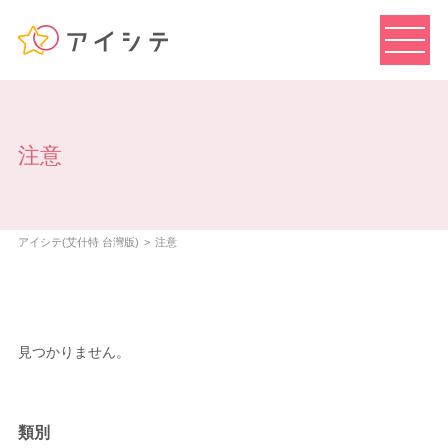
注意
アイシテ(艾什特 台灣版)
注意
見つかりません。
類別